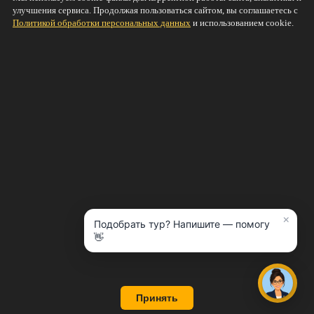
Нравится
улучшения сервиса. Продолжая пользоваться сайтом, вы соглашаетесь с
Политикой обработки персональных данных
и использованием cookie.
© 2011-2026
TRAVEL42.RU Онлайн-магазин путевок
Персональные данные
·
Согласие на обработку
персональных данных
О компании
Новости
Скидки и акции
Услуги
Полезная информация
Попутчики
Страны и туры
Купить тур онлайн
Минимальные цена на туры из Кемерово
Минимальные цена на туры из Новосибирска
Контакты
×
Подобрать тур? Напишите — помогу
👋
Онлайн консультант
Принять
Наверх