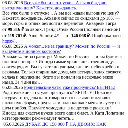
06.08.2026
Все уже были в отпуске... А вы всё ждали
выгодную цену? Кажется, дождались.
Все уже были в отпуске... А вы всё ждали выгодную цену?
Кажется, дождались. Абхазия сейчас со скидками до 18% —
море, горы и отдых без долгих перелётов. Акварель Гагра —
от
99 316 ₽
за двоих. Гранд Отель Россия (полный пансион) —
от
119 701 ₽
. Amra Sunrise 4* — от
146 068 ₽
. Подборка здесь:
https://…
06.08.2026
А может... не за границу? Может, по России — и
вы будете в полном восторге?
А может... не за границу? Может, по России — и вы будете в
полном восторге? Иногда самые яркие впечатления ждут
совсем рядом. Вы гуляете по улицам, где нет небоскребов и
рекламы. Только старинные дома, монастыри, запах свежего
калача и ощущение, будто вы попали на несколько веков
назад. За 4 дня вы…
05.08.2026
Родительские чаты уже проснулись? БЕГИТЕ!
Родительские чаты уже проснулись? БЕГИТЕ! Пока все
штурмуют отделы канцтоваров и со слезами покупают
школьную форму, предлагаем план капкан: меняем суету на
шум прибоя. Пакуйте чемоданы, а не детские рюкзаки!
Иногда для счастья нужен всего один билет. А Катя Лопатина
категорически рекомендует лететь…
05.08.2026
ДУБАЙ ДО 150 000 ₽ НА ДВОИХ: КАК