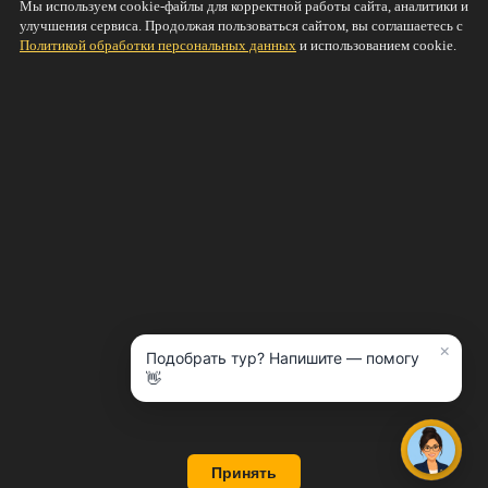
Мы используем cookie-файлы для корректной работы сайта, аналитики и
Нравится
улучшения сервиса. Продолжая пользоваться сайтом, вы соглашаетесь с
Политикой обработки персональных данных
и использованием cookie.
© 2011-2026
TRAVEL42.RU Онлайн-магазин путевок
Персональные данные
·
Согласие на обработку
персональных данных
О компании
Новости
Скидки и акции
Услуги
Полезная информация
Попутчики
Страны и туры
Купить тур онлайн
Минимальные цена на туры из Кемерово
Минимальные цена на туры из Новосибирска
Контакты
×
Подобрать тур? Напишите — помогу
👋
Онлайн консультант
Принять
Наверх