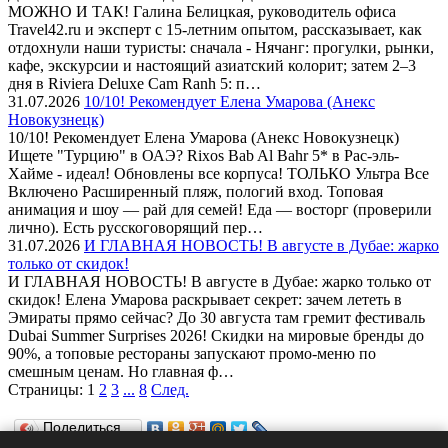
МОЖНО И ТАК! Галина Белицкая, руководитель офиса
Travel42.ru и эксперт с 15-летним опытом, рассказывает, как
отдохнули наши туристы: сначала - Нячанг: прогулки, рынки,
кафе, экскурсии и настоящий азиатский колорит; затем 2–3
дня в Riviera Deluxe Cam Ranh 5: п…
31.07.2026
10/10! Рекомендует Елена Умарова (Анекс
Новокузнецк)
10/10! Рекомендует Елена Умарова (Анекс Новокузнецк)
Ищете "Турцию" в ОАЭ? Rixos Bab Al Bahr 5* в Рас-эль-
Хайме - идеал! Обновлены все корпуса! ТОЛЬКО Ультра Все
Включено Расширенный пляж, пологий вход. Топовая
анимация и шоу — рай для семей! Еда — восторг (проверили
лично). Есть русскоговорящий пер…
31.07.2026
И ГЛАВНАЯ НОВОСТЬ! В августе в Дубае: жарко
только от скидок!
И ГЛАВНАЯ НОВОСТЬ! В августе в Дубае: жарко только от
скидок! Елена Умарова раскрывает секрет: зачем лететь в
Эмираты прямо сейчас? До 30 августа там гремит фестиваль
Dubai Summer Surprises 2026! Скидки на мировые бренды до
90%, а топовые рестораны запускают промо-меню по
смешным ценам. Но главная ф…
Страницы:
1
2
3
...
8
След.
Поделиться…