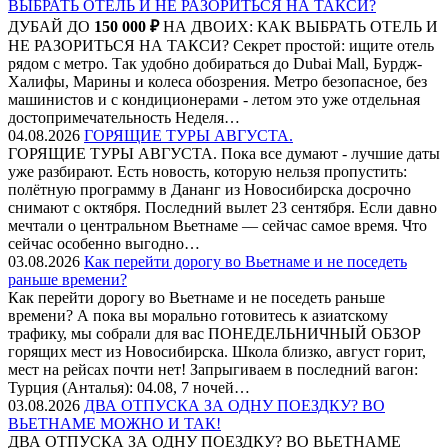
ВЫБРАТЬ ОТЕЛЬ И НЕ РАЗОРИТЬСЯ НА ТАКСИ?
ДУБАЙ ДО
150 000 ₽
НА ДВОИХ: КАК ВЫБРАТЬ ОТЕЛЬ И
НЕ РАЗОРИТЬСЯ НА ТАКСИ? Секрет простой: ищите отель
рядом с метро. Так удобно добираться до Dubai Mall, Бурдж-
Халифы, Марины и колеса обозрения. Метро безопасное, без
машинистов и с кондиционерами - летом это уже отдельная
достопримечательность Неделя…
04.08.2026
ГОРЯЩИЕ ТУРЫ АВГУСТА.
ГОРЯЩИЕ ТУРЫ АВГУСТА. Пока все думают - лучшие даты
уже разбирают. Есть новость, которую нельзя пропустить:
полётную программу в Дананг из Новосибирска досрочно
снимают с октября. Последний вылет 23 сентября. Если давно
мечтали о центральном Вьетнаме — сейчас самое время. Что
сейчас особенно выгодно…
03.08.2026
Как перейти дорогу во Вьетнаме и не поседеть
раньше времени?
Как перейти дорогу во Вьетнаме и не поседеть раньше
времени? А пока вы морально готовитесь к азиатскому
трафику, мы собрали для вас ПОНЕДЕЛЬНИЧНЫЙ ОБЗОР
горящих мест из Новосибирска. Школа близко, август горит,
мест на рейсах почти нет! Запрыгиваем в последний вагон:
Турция (Анталья): 04.08, 7 ночей…
03.08.2026
ДВА ОТПУСКА ЗА ОДНУ ПОЕЗДКУ? ВО
ВЬЕТНАМЕ МОЖНО И ТАК!
ДВА ОТПУСКА ЗА ОДНУ ПОЕЗДКУ? ВО ВЬЕТНАМЕ