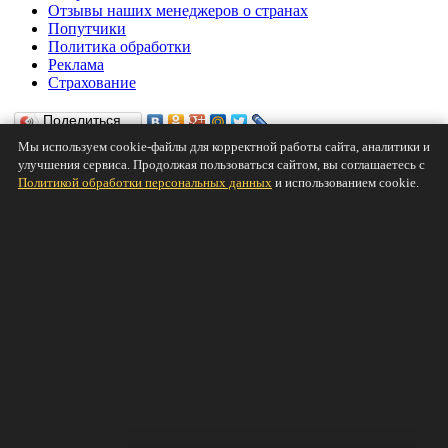
Отзывы наших менеджеров о странах
Попутчики
Политика обработки
Реклама
Страхование
Поделиться…
Мы используем cookie-файлы для корректной работы сайта, аналитики и
Нравится
улучшения сервиса. Продолжая пользоваться сайтом, вы соглашаетесь с
Политикой обработки персональных данных
и использованием cookie.
© 2011-2026
TRAVEL42.RU Онлайн-магазин путевок
Персональные данные
·
Согласие на обработку
персональных данных
О компании
Новости
Скидки и акции
Услуги
Полезная информация
Попутчики
Страны и туры
Купить тур онлайн
Минимальные цена на туры из Кемерово
Минимальные цена на туры из Новосибирска