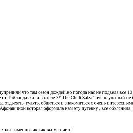
упредили что там сезон дождей,но погода нас не подвела все 10 
е от Тайланда жили в отеле 3* The Chilli Salza" очень уютный н
да отдыхать, гулять, общаться и знакомиться с очень интересны
 Афонякиной которая оформила нам эту путевку , все объяснила, 
оходит именно так как вы мечтаете!